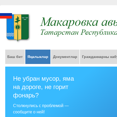
Баш бит
Яңалыклар
Документлар
Гражданнарны каб
Не убран мусор, яма
на дороге, не горит
фонарь?
Столкнулись с проблемой —
сообщите о ней!